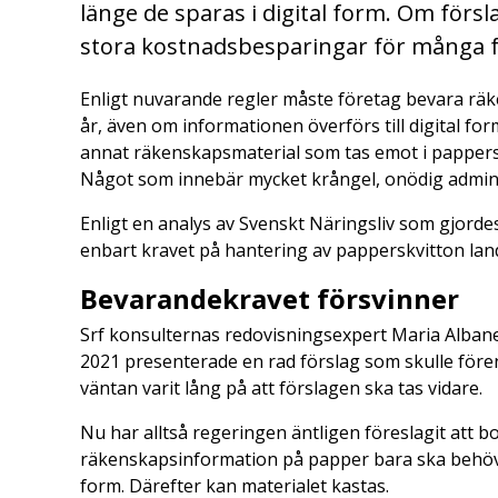
länge de sparas i digital form. Om förs
stora kostnadsbesparingar för många f
Enligt nuvarande regler måste företag bevara räk
år, även om informationen överförs till digital f
annat räkenskapsmaterial som tas emot i pappers
Något som innebär mycket krångel, onödig admini
Enligt en analys av Svenskt Näringsliv som gjord
enbart kravet på hantering av papperskvitton land
Bevarandekravet försvinner
Srf konsulternas redovisningsexpert Maria Alba
2021 presenterade en rad förslag som skulle före
väntan varit lång på att förslagen ska tas vidare.
Nu har alltså regeringen äntligen föreslagit att b
räkenskapsinformation på papper bara ska behöva b
form. Därefter kan materialet kastas.