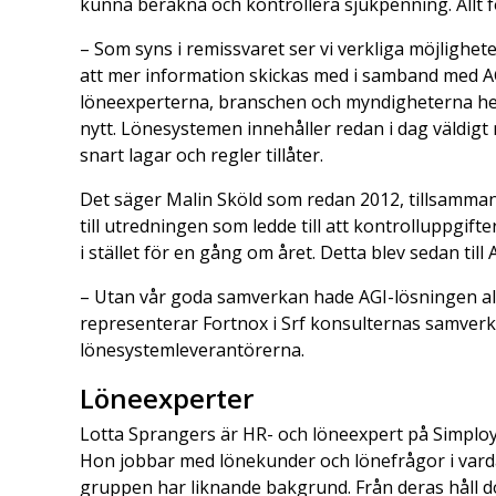
kunna beräkna och kontrollera sjukpenning. Allt f
– Som syns i remissvaret ser vi verkliga möjlighe
att mer information skickas med i samband med A
löneexperterna, branschen och myndigheterna helt
nytt. Lönesystemen innehåller redan i dag väldigt
snart lagar och regler tillåter.
Det säger Malin Sköld som redan 2012, tillsamman
till utredningen som ledde till att kontrolluppgift
i stället för en gång om året. Detta blev sedan till 
– Utan vår goda samverkan hade AGI-lösningen aldr
representerar Fortnox i Srf konsulternas samve
lönesystemleverantörerna.
Löneexperter
Lotta Sprangers är HR- och löneexpert på Simploy
Hon jobbar med lönekunder och lönefrågor i varda
gruppen har liknande bakgrund. Från deras håll 