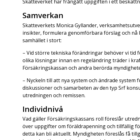
Skatteverket har frångått uppgiften i ett beskatt
Samverkan
Skatteverkets Monica Gyllander, verksamhetsutveck
insikter, formulera genomförbara förslag och nå 
samhället i stort:
– Vid större tekniska förändringar behöver vi tid
olika lösningar innan en regeländring träder i kraft
Försäkringskassan och andra berörda myndighete
– Nyckeln till att nya system och ändrade system 
diskussioner och samarbeten av den typ Srf konsul
utredningen och remissen.
Individnivå
Vad gäller Försäkringskassans roll föreslår utred
över uppgifter om föräldrapenning och tillfällig 
detta kan bli aktuellt. Myndigheten föreslås få tillg