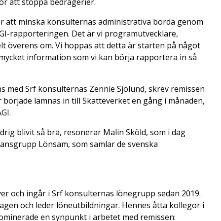
ör att stoppa bedrägerier.
ter att minska konsulternas administrativa börda genom
GI-rapporteringen. Det är vi programutvecklare,
 överens om. Vi hoppas att detta är starten på något
 mycket information som vi kan börja rapportera in så
s med Srf konsulternas Zennie Sjölund, skrev remissen
er började lämnas in till Skatteverket en gång i månaden,
AGI.
ig blivit så bra, resonerar Malin Sköld, som i dag
rkansgrupp Lönsam, som samlar de svenska
er och ingår i Srf konsulternas lönegrupp sedan 2019.
gen och leder löneutbildningar. Hennes åtta kollegor i
dominerade en synpunkt i arbetet med remissen: