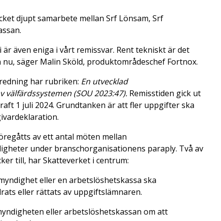
ycket djupt samarbete mellan Srf Lönsam, Srf
assan.
 är även eniga i vårt remissvar. Rent tekniskt är det
n nu, säger Malin Sköld, produktområdeschef Fortnox.
redning har rubriken:
En utvecklad
av
välfärdssystemen (SOU 2023:47).
Remisstiden gick ut
ft 1 juli 2024. Grundtanken är att fler uppgifter ska
ivardeklaration.
öregåtts av ett antal möten mellan
igheter under branschorganisationens paraply. Två av
r till, har Skatteverket i centrum:
n myndighet eller en arbetslöshetskassa ska
ats eller rättats av uppgiftslämnaren.
myndigheten eller arbetslöshetskassan om att