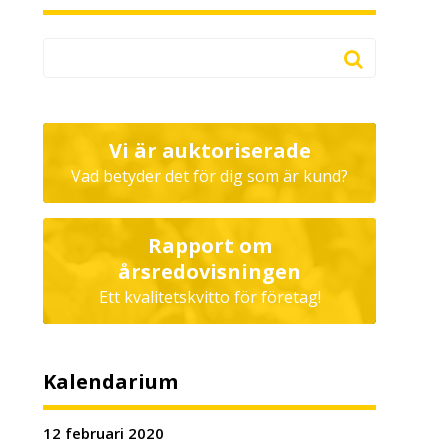
Vi är auktoriserade
Vad betyder det för dig som är kund?
Rapport om
årsredovisningen
Ett kvalitetskvitto för företag!
Kalendarium
12 februari 2020