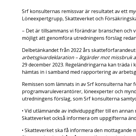
Srf konsulternas remissvar är resultatet av ett m
Löneexpertgrupp, Skatteverket och Försäkringsk
– Det är tillsammans vi förändrar branschen och vi
möjligt att genomföra utredningens förslag reda
Delbetänkandet från 2022 års skatteförfarandeut
arbetsgivardeklaration – åtgärder mot missbruk 
29 december 2023. Regeländringarna kan träda i kra
hämtas in i samband med rapportering av arbetsg
Remissen som lämnats in av Srf konsulterna har f
programvaruleverantörer, löneexperter och mynd
utredningens förslag, som Srf konsulterna samtycke
• Vid utlämnande av individuppgifter till en anna
Skatteverket också informera om uppgifterna ändr
• Skatteverket ska få informera den mottagande 