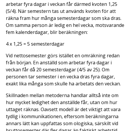
arbetar fyra dagar i veckan får därmed kvoten 1,25
(5/4). När semestern tas ut används kvoten för att
räkna fram hur många semesterdagar som ska dras.
Om samma person är ledig en hel vecka, motsvarande
fem kalenderdagar, blir beräkningen:
4 x 1,25 = 5 semesterdagar
Vid nettosemester görs istället en omräkning redan
från början. En anställd som arbetar fyra dagar i
veckan får då 20 semesterdagar (4/5 av 25). Om
personen tar semester i en vecka dras fyra dagar,
exakt lika många som skulle ha arbetats den veckan.
Skillnaden mellan metoderna handlar alltså inte om
hur mycket ledighet den anställde får, utan om hur
uttaget räknas. Oavsett modell är det viktigt att vara
tydlig i kommunikationen, eftersom beräkningarna
annars lätt kan uppfattas som ologiska, särskilt vid
bruttosemester där fler dagar än faktiskt arbetstid