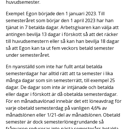
huvudsemester.
Exempel: Egon började den 1 januari 2023. Till
semesteråret som börjar den 1 april 2023 har han
tjänat in 7 betalda dagar. Arbetsgivaren kan välja att
antingen bevilja 13 dagar i förskott så att det räcker
till huvudsemestern eller så kan han bevilja 18 dagar
så att Egon kan ta ut fem veckors betald semester
under semesteråret.
En nyanställd som inte har fullt antal betalda
semesterdagar har alltid rätt att ta semester i lika
många dagar som sin semesterrätt, till exempel 25
dagar. De dagar som inte är intjänade och betalda
eller dagar i förskott är då obetalda semesterdagar.
För en månadsavlönad innebär det ett löneavdrag för
varje obetald semesterdag på vanligen 4,6% av
månadslönen eller 1/21-del av månadslönen. Obetald
semester är dock semesterlönegrundande så
frånvaron reducerar inte nästa semesterårs betalda