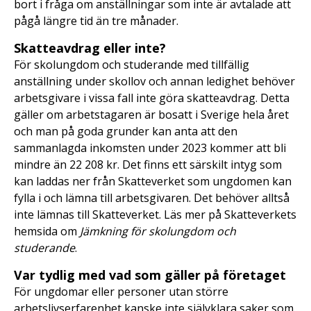
bort i fråga om anställningar som inte är avtalade att
pågå längre tid än tre månader.
Skatteavdrag eller inte?
För skolungdom och studerande med tillfällig
anställning under skollov och annan ledighet behöver
arbetsgivare i vissa fall inte göra skatteavdrag. Detta
gäller om arbetstagaren är bosatt i Sverige hela året
och man på goda grunder kan anta att den
sammanlagda inkomsten under 2023 kommer att bli
mindre än 22 208 kr. Det finns ett särskilt intyg som
kan laddas ner från Skatteverket som ungdomen kan
fylla i och lämna till arbetsgivaren. Det behöver alltså
inte lämnas till Skatteverket. Läs mer på Skatteverkets
hemsida om
Jämkning för skolungdom och
studerande
.
Var tydlig med vad som gäller på företaget
För ungdomar eller personer utan större
arbetslivserfarenhet kanske inte självklara saker som