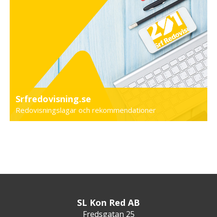
Srfredovisning.se
Redovisningslagar och rekommendationer
SL Kon Red AB
Fredsgatan 25