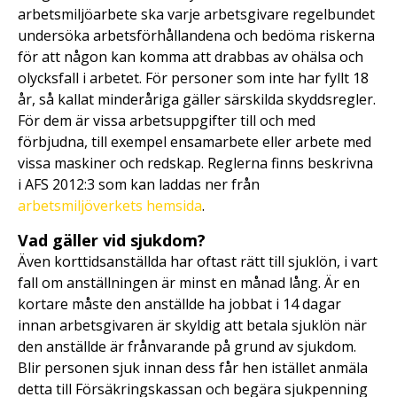
arbetsmiljöarbete ska varje arbetsgivare regelbundet
undersöka arbetsförhållandena och bedöma riskerna
för att någon kan komma att drabbas av ohälsa och
olycksfall i arbetet. För personer som inte har fyllt 18
år, så kallat minderåriga gäller särskilda skyddsregler.
För dem är vissa arbetsuppgifter till och med
förbjudna, till exempel ensamarbete eller arbete med
vissa maskiner och redskap. Reglerna finns beskrivna
i AFS 2012:3 som kan laddas ner från
arbetsmiljöverkets hemsida
.
Vad gäller vid sjukdom?
Även korttidsanställda har oftast rätt till sjuklön, i vart
fall om anställningen är minst en månad lång. Är en
kortare måste den anställde ha jobbat i 14 dagar
innan arbetsgivaren är skyldig att betala sjuklön när
den anställde är frånvarande på grund av sjukdom.
Blir personen sjuk innan dess får hen istället anmäla
detta till Försäkringskassan och begära sjukpenning