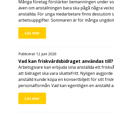
Många företag förstärker bemanningen under so
även om anställningen bara ska pågå några veckor
anställda. För unga medarbetare finns dessutom sä
arbetsuppgifter. Sommaren är för många ungdomar
Läs mer
Publicerat 12 juni 2026
Vad kan friskvårdsbidraget användas till?
Arbetsgivare kan erbjuda sina anställda ett friskv
att bidraget ska vara skattefritt. Nyligen avgjor
anställd kunde köpa en konsertbiljett för sitt fri
personalförmån. Vad kan egentligen en anställd a
Läs mer