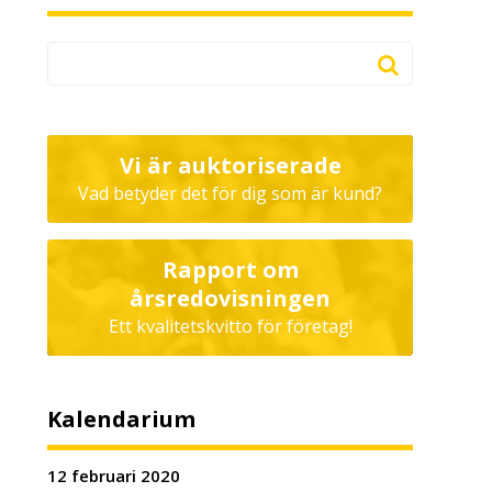
Vi är auktoriserade
Vad betyder det för dig som är kund?
Rapport om
årsredovisningen
Ett kvalitetskvitto för företag!
Kalendarium
12 februari 2020