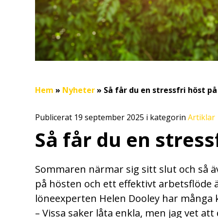
Hem
»
Nyheter
»
Så får du en stressfri höst p
Publicerat 19 september 2025 i kategorin
Artiklar
Så får du en stress
Sommaren närmar sig sitt slut och så äv
på hösten och ett effektivt arbetsflöde ä
löneexperten Helen Dooley har många k
– Vissa saker låta enkla, men jag vet at