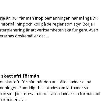
rje år: hur får man ihop bemanningen när många vill
amförhållning och koll på de regler som styr. Börja i
terplanering är att verksamheten ska fungera. Även
betarnas önskemål är det …
t skattefri förmån
t skattefri förmån när den anställde laddar el på
addningen. Samtidigt beslutades om lättnader vid
lon vid tjänsteresa när anställda laddar sin förmånsbil
i Förmånen av …