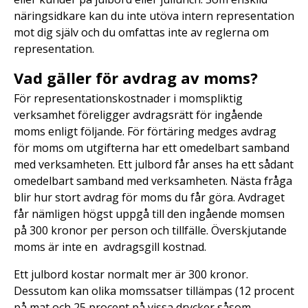
näringsidkare kan du inte utöva intern representation
mot dig själv och du omfattas inte av reglerna om
representation.
Vad gäller för avdrag av moms?
För representationskostnader i momspliktig
verksamhet föreligger avdragsrätt för ingående
moms enligt följande. För förtäring medges avdrag
för moms om utgifterna har ett omedelbart samband
med verksamheten. Ett julbord får anses ha ett sådant
omedelbart samband med verksamheten. Nästa fråga
blir hur stort avdrag för moms du får göra. Avdraget
får nämligen högst uppgå till den ingående momsen
på 300 kronor per person och tillfälle. Överskjutande
moms är inte en avdragsgill kostnad.
Ett julbord kostar normalt mer är 300 kronor.
Dessutom kan olika momssatser tillämpas (12 procent
på mat och 25 procent på vissa drycker såsom