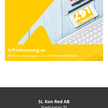
Srfredovisning.se
Redovisningslagar och rekommendationer
SL Kon Red AB
Fredsgatan 25