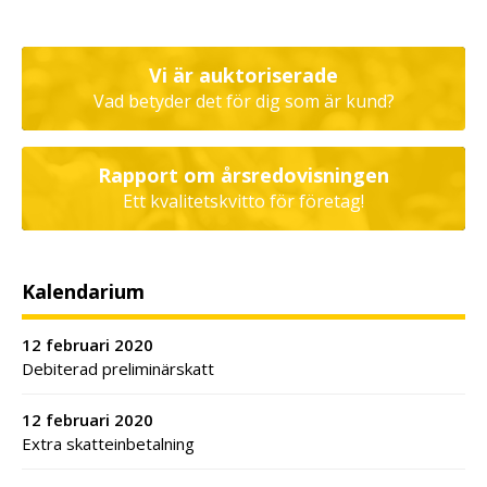
Vi är auktoriserade
Vad betyder det för dig som är kund?
Rapport om årsredovisningen
Ett kvalitetskvitto för företag!
Kalendarium
12 februari 2020
Debiterad preliminärskatt
12 februari 2020
Extra skatteinbetalning