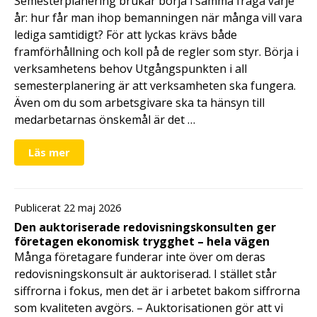
Semesterplanering brukar börja i samma fråga varje
år: hur får man ihop bemanningen när många vill vara
lediga samtidigt? För att lyckas krävs både
framförhållning och koll på de regler som styr. Börja i
verksamhetens behov Utgångspunkten i all
semesterplanering är att verksamheten ska fungera.
Även om du som arbetsgivare ska ta hänsyn till
medarbetarnas önskemål är det …
Läs mer
Publicerat 22 maj 2026
Den auktoriserade redovisningskonsulten ger
företagen ekonomisk trygghet – hela vägen
Många företagare funderar inte över om deras
redovisningskonsult är auktoriserad. I stället står
siffrorna i fokus, men det är i arbetet bakom siffrorna
som kvaliteten avgörs. – Auktorisationen gör att vi