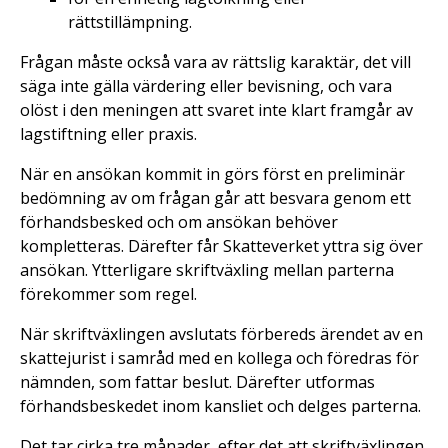
rättstillämpning.
Frågan måste också vara av rättslig karaktär, det vill
säga inte gälla värdering eller bevisning, och vara
olöst i den meningen att svaret inte klart framgår av
lagstiftning eller praxis.
När en ansökan kommit in görs först en preliminär
bedömning av om frågan går att besvara genom ett
förhandsbesked och om ansökan behöver
kompletteras. Därefter får Skatteverket yttra sig över
ansökan. Ytterligare skriftväxling mellan parterna
förekommer som regel.
När skriftväxlingen avslutats förbereds ärendet av en
skattejurist i samråd med en kollega och föredras för
nämnden, som fattar beslut. Därefter utformas
förhandsbeskedet inom kansliet och delges parterna.
Det tar cirka tre månader, efter det att skriftväxlingen