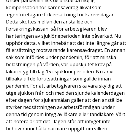
Under pandemin fick de anställda möjlig
kompensation för karensavdrag likväl som
egenföretagare fick ersättning för karensdagar.
Detta sköttes mellan den anställde och
Försäkringskassan, så för arbetsgivaren blev
hanteringen av sjuklöneperioden inte påverkad. Nu
upphör detta, vilket innebär att det inte längre går att
få ersättning motsvarande karensavdraget. En annan
sak som infördes under pandemin, för att minska
belastningen på vården, var uppskjutet krav på
läkarintyg till dag 15 i sjuklöneperioden. Nu är vi
tillbaka till de förutsättningar som gällde innan
pandemin. För att arbetsgivaren ska vara skyldig att
utge sjuklön från och med den sjunde kalenderdagen
efter dagen för sjukanmälan gäller att den anställde
styrker nedsättningen av arbetsförmågan under
denna tid genom intyg av läkare eller tandläkare. Värt
att notera är att det i lagen står att intyget inte
behöver innehålla närmare uppgift om vilken