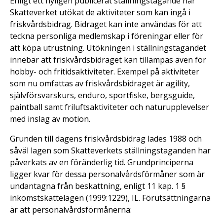
Enligt ett nyligen publicerat ställningstagande har
Skatteverket utökat de aktiviteter som kan ingå i
friskvårdsbidrag. Bidraget kan inte användas för att
teckna personliga medlemskap i föreningar eller för
att köpa utrustning. Utökningen i ställningstagandet
innebär att friskvårdsbidraget kan tillämpas även för
hobby- och fritidsaktiviteter. Exempel på aktiviteter
som nu omfattas av friskvårdsbidraget är agility,
självförsvarskurs, enduro, sportfiske, bergsguide,
paintball samt friluftsaktiviteter och naturupplevelser
med inslag av motion.
Grunden till dagens friskvårdsbidrag lades 1988 och
såväl lagen som Skatteverkets ställningstaganden har
påverkats av en föränderlig tid. Grundprinciperna
ligger kvar för dessa personalvårdsförmåner som är
undantagna från beskattning, enligt 11 kap. 1 §
inkomstskattelagen (1999:1229), IL. Förutsättningarna
är att personalvårdsförmånerna: