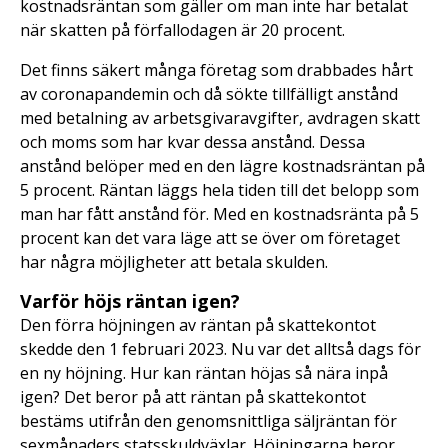
kostnadsräntan som gäller om man inte har betalat
när skatten på förfallodagen är 20 procent.
Det finns säkert många företag som drabbades hårt
av coronapandemin och då sökte tillfälligt anstånd
med betalning av arbetsgivaravgifter, avdragen skatt
och moms som har kvar dessa anstånd. Dessa
anstånd belöper med en den lägre kostnadsräntan på
5 procent. Räntan läggs hela tiden till det belopp som
man har fått anstånd för. Med en kostnadsränta på 5
procent kan det vara läge att se över om företaget
har några möjligheter att betala skulden.
Varför höjs räntan igen?
Den förra höjningen av räntan på skattekontot
skedde den 1 februari 2023. Nu var det alltså dags för
en ny höjning. Hur kan räntan höjas så nära inpå
igen? Det beror på att räntan på skattekontot
bestäms utifrån den genomsnittliga säljräntan för
sexmånaders statsskuldväxlar. Höjningarna beror