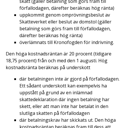
skatt (gäller betalning som görs fram till
förfallodagen, därefter beräknas hög ränta)
uppkommit genom omprövningsbeslut av
Skatteverket eller beslut av domstol (gäller
betalning som görs fram till förfallodagen,
därefter beräknas hög ränta)
överlämnats till Kronofogden för indrivning.
Den höga kostnadsräntan är 20 procent (tidigare
18,75 procent) från och med den 1 augusti. Hög
kostnadsränta beräknas på underskott
där betalningen inte är gjord på förfallodagen.
Ett sådant underskott kan exempelvis ha
uppstått på grund av en inlämnad
skattedeklaration där ingen betalning har
skett, eller att man inte har betalat in den
slutliga skatten på förfallodagen
där betalningskrav har skickats ut. Den höga
kostnadsräntan beräknas fram till dess att