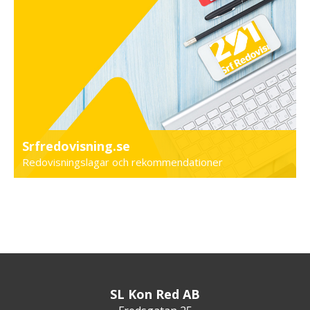
Srfredovisning.se
Redovisningslagar och rekommendationer
SL Kon Red AB