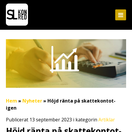
Hem
»
Nyheter
»
Höjd ränta på skattekontot-
igen
Publicerat 13 september 2023 i kategorin
Artiklar
Höjd ränta på skattekontot-