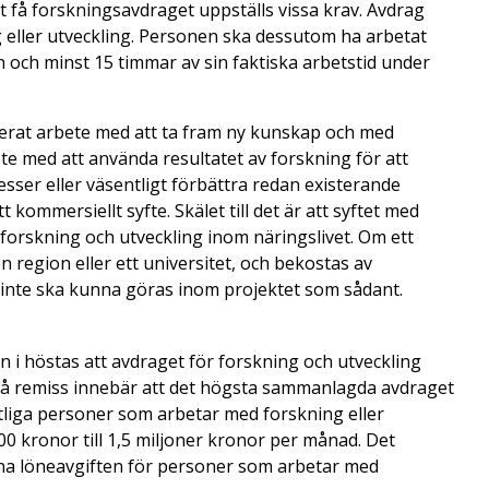
t få forskningsavdraget uppställs vissa krav. Avdrag
eller utveckling. Personen ska dessutom ha arbetat
n och minst 15 timmar av sin faktiska arbetstid under
icerat arbete med att ta fram ny kunskap och med
ete med att använda resultatet av forskning för att
esser eller väsentligt förbättra redan existerande
 kommersiellt syfte. Skälet till det är att syftet med
i forskning och utveckling inom näringslivet. Om ett
 en region eller ett universitet, och bekostas av
g inte ska kunna göras inom projektet som sådant.
 i höstas att avdraget för forskning och utveckling
e på remiss innebär att det högsta sammanlagda avdraget
tliga personer som arbetar med forskning eller
00 kronor till 1,5 miljoner kronor per månad. Det
nna löneavgiften för personer som arbetar med