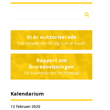
Vi är auktoriserade
Vad betyder det för dig som är kund?
Rapport om
årsredovisningen
Ett kvalitetskvitto för företag!
Kalendarium
12 februari 2020