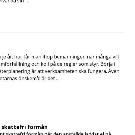
nvända sitt …
rje år: hur får man ihop bemanningen när många vill
amförhållning och koll på de regler som styr. Börja i
terplanering är att verksamheten ska fungera. Även
betarnas önskemål är det …
t skattefri förmån
t skattefri förmån när den anställde laddar el på