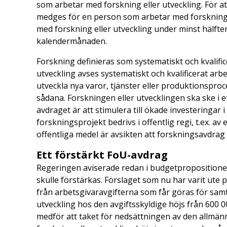
som arbetar med forskning eller utveckling. För at
medges för en person som arbetar med forskning 
med forskning eller utveckling under minst hälfte
kalendermånaden.
Forskning definieras som systematiskt och kvalif
utveckling avses systematiskt och kvalificerat arb
utveckla nya varor, tjänster eller produktionsproc
sådana. Forskningen eller utvecklingen ska ske i ett
avdraget är att stimulera till ökade investeringar 
forskningsprojekt bedrivs i offentlig regi, t.ex. av
offentliga medel är avsikten att forskningsavdra
Ett förstärkt FoU-avdrag
Regeringen aviserade redan i budgetpropositionen
skulle förstärkas. Förslaget som nu har varit ut
från arbetsgivaravgifterna som får göras för sam
utveckling hos den avgiftsskyldige höjs från 600 0
medför att taket för nedsättningen av den allmä