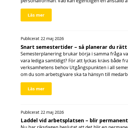
personalförmån. Vad kan egentligen en anställd a
Läs mer
Publicerat 22 maj 2026
Snart semestertider – så planerar du rätt
Semesterplanering brukar börja i samma fråga va
vara lediga samtidigt? För att lyckas krävs både fr
verksamhetens behov Utgångspunkten i all semes
om du som arbetsgivare ska ta hänsyn till medar
Läs mer
Publicerat 22 maj 2026
Laddel vid arbetsplatsen – blir permanen
Nu har riksdagen beslutat att det blir en permanen