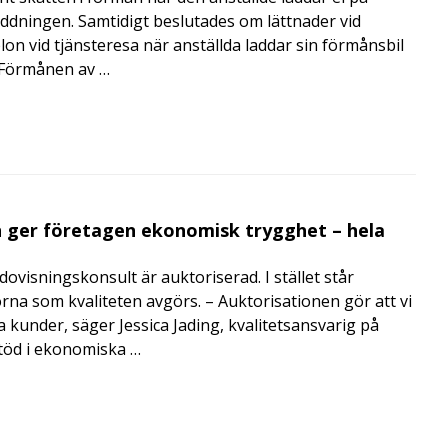
addningen. Samtidigt beslutades om lättnader vid
lon vid tjänsteresa när anställda laddar sin förmånsbil
i Förmånen av …
 ger företagen ekonomisk trygghet – hela
visningskonsult är auktoriserad. I stället står
orna som kvaliteten avgörs. – Auktorisationen gör att vi
a kunder, säger Jessica Jading, kvalitetsansvarig på
töd i ekonomiska …