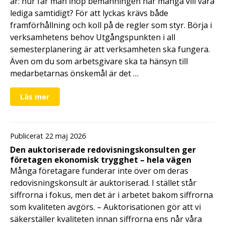
år: hur får man ihop bemanningen när många vill vara
lediga samtidigt? För att lyckas krävs både
framförhållning och koll på de regler som styr. Börja i
verksamhetens behov Utgångspunkten i all
semesterplanering är att verksamheten ska fungera.
Även om du som arbetsgivare ska ta hänsyn till
medarbetarnas önskemål är det …
Läs mer
Publicerat 22 maj 2026
Den auktoriserade redovisningskonsulten ger
företagen ekonomisk trygghet – hela vägen
Många företagare funderar inte över om deras
redovisningskonsult är auktoriserad. I stället står
siffrorna i fokus, men det är i arbetet bakom siffrorna
som kvaliteten avgörs. – Auktorisationen gör att vi
säkerställer kvaliteten innan siffrorna ens når våra